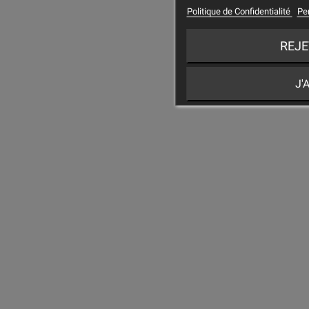
Politique de Confidentialité
Pe
REJE
J'