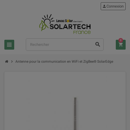
person
Connexion
0
view_headline
search
shopping_cart
chevron_right
Antenne pour la communication en WiFi et ZigBee® SolarEdge