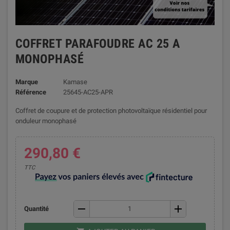
COFFRET PARAFOUDRE AC 25 A
MONOPHASÉ
Marque
Kamase
Référence
25645-AC25-APR
Coffret de coupure et de protection photovoltaïque résidentiel pour
onduleur monophasé
290,80 €
TTC
remove
add
Quantité