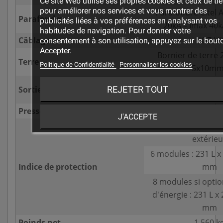
Ce site Web utilise ses propres cookies et ceux de tie
pour améliorer nos services et vous montrer des
Parafoudre Citel A
Parafoudre
publicités liées à vos préférences en analysant vos
20kA – Imax 40k
habitudes de navigation. Pour donner votre
Câblage
HO7-V
consentement à son utilisation, appuyez sur le bout
Accepter.
Bornier de terre
Terre
Politique de Confidentialité
Personnaliser les cookies
5x10mm
Cuivre uniquement.
REJETER TOUT
Sortie
réseau jusqu'
Presse-étoupes
1PG21/1PG16 
J'ACCEPTE
IP 65 – Installatio
extérieu
6 modules : 231 L x 
Indice de protection
mm
8 modules si opti
d'énergie : 231 L x 
mm
Poinds net
1,560 k