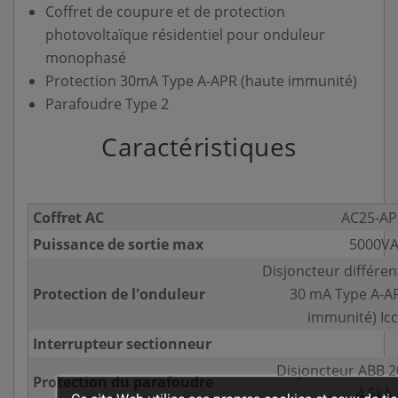
Coffret de coupure et de protection
photovoltaïque résidentiel pour onduleur
monophasé
Protection 30mA Type A-APR (haute immunité)
Parafoudre Type 2
Caractéristiques
Coffret AC
AC25-AP
Puissance de sortie max
5000V
Disjoncteur différen
Protection de l'onduleur
30 mA Type A-A
immunité) Icc
Interrupteur sectionneur
Disjoncteur ABB 2
Protection du parafoudre
4.5kA