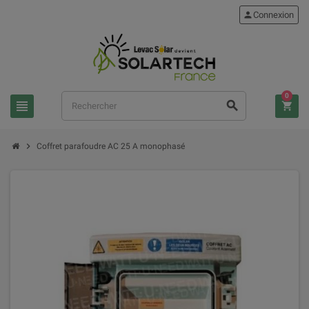
person
Connexion
0
view_headline
search
shopping_cart
chevron_right
Coffret parafoudre AC 25 A monophasé