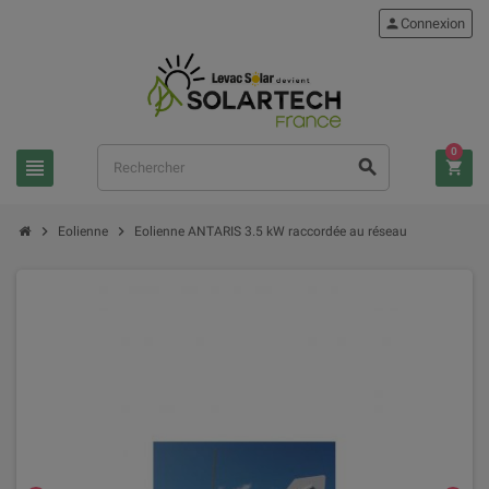
person
Connexion
0
view_headline
search
shopping_cart
chevron_right
chevron_right
Eolienne
Eolienne ANTARIS 3.5 kW raccordée au réseau