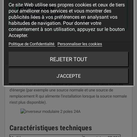
Ce site Web utilise ses propres cookies et ceux de tiers
pour améliorer nos services et vous montrer des
publicités liées à vos préférences en analysant vos
habitudes de navigation. Pour donner votre
consentement à son utilisation, appuyez sur le bouton
Accepter.
Politique de Confidentialité
Personnaliser les cookies
DESCRIPTION
REJETER TOUT
"
Commutateur modulaire 2P 25A
"
J'ACCEPTE
Un inverseur de sources réalise la permutation entre deux sources
d'énergie (par exemple une source normale et une source de
remplacement R qui alimente l'installation lorsque la source normale
n'est plus disponible).
Caractéristiques techniques