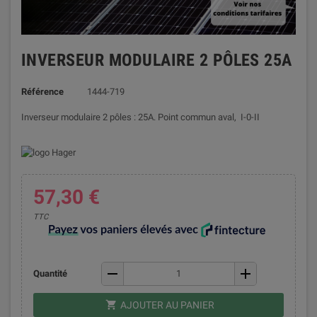
INVERSEUR MODULAIRE 2 PÔLES 25A
Référence
1444-719
Inverseur modulaire 2 pôles : 25A. Point commun aval, I-0-II
57,30 €
TTC
remove
add
Quantité
shopping_cart
AJOUTER AU PANIER