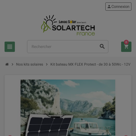
person
Connexion
0
view_headline
search
shopping_cart
chevron_right
chevron_right
Nos kits solaires
Kit bateau MX FLEX Protect - de 30 à 50Wc - 12V