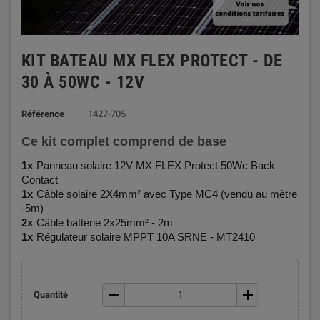
KIT BATEAU MX FLEX PROTECT - DE
30 À 50WC - 12V
Référence
1427-705
Ce kit complet comprend de base
1x
Panneau solaire 12V MX FLEX Protect 50Wc Back
Contact
1x
Câble solaire 2X4mm² avec Type MC4 (vendu au mètre
-5m)
2x
Câble batterie 2x25mm² - 2m
1x
Régulateur solaire MPPT 10A SRNE - MT2410
remove
add
Quantité