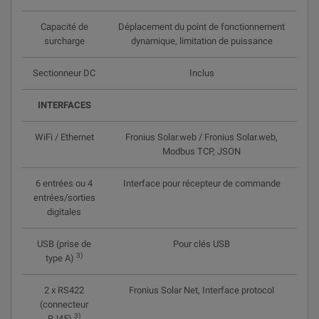
Capacité de
Déplacement du point de fonctionnement
surcharge
dynamique, limitation de puissance
Sectionneur DC
Inclus
INTERFACES
WiFi / Ethernet
Fronius Solar.web / Fronius Solar.web,
Modbus TCP, JSON
6 entrées ou 4
Interface pour récepteur de commande
entrées/sorties
digitales
USB (prise de
Pour clés USB
3)
type A)
2 x RS422
Fronius Solar Net, Interface protocol
(connecteur
3)
RJ45)