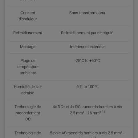
Concept
Sans transformateur
d'onduleur
Refroidissement
Refroidissement par air régulé
Montage
Intérieur et extérieur
Plage de
-25°C to +60°C
température
ambiante
Humidité de l'air
0 % to 100 %
admise
Technologie de
4x DC+ et 4x DC- raccords borniers à vis
1)
raccordement
2.5 mm² - 16 mm²
DC
Technologie de
5-pole AC raccords borniers à vis 2.5 mm² -
1)