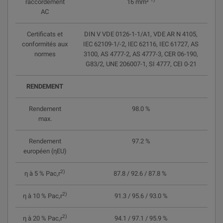
raccordement
16 mm²
AC
Certificats et
DIN V VDE 0126-1-1/A1, VDE AR N 4105,
conformités aux
IEC 62109-1/-2, IEC 62116, IEC 61727, AS
normes
3100, AS 4777-2, AS 4777-3, CER 06-190,
G83/2, UNE 206007-1, SI 4777, CEI 0-21
RENDEMENT
Rendement
98.0 %
max.
Rendement
97.2 %
européen (ηEU)
2)
η à 5 % Pac,r
87.8 / 92.6 / 87.8 %
2)
η à 10 % Pac,r
91.3 / 95.6 / 93.0 %
2)
η à 20 % Pac,r
94.1 / 97.1 / 95.9 %