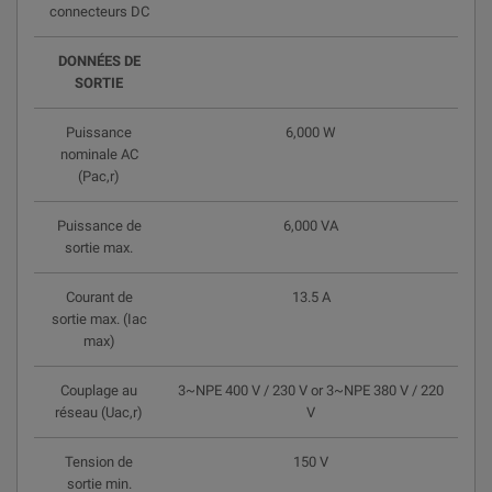
connecteurs DC
DONNÉES DE
SORTIE
Puissance
6,000 W
nominale AC
(Pac,r)
Puissance de
6,000 VA
sortie max.
Courant de
13.5 A
sortie max. (Iac
max)
Couplage au
3~NPE 400 V / 230 V or 3~NPE 380 V / 220
réseau (Uac,r)
V
Tension de
150 V
sortie min.