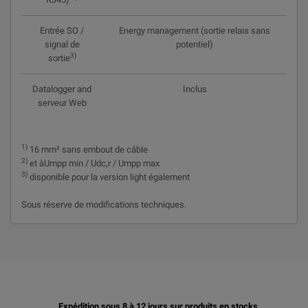
Entrée SO /
Energy management (sortie relais sans
signal de
potentiel)
3)
sortie
Datalogger and
Inclus
serveur Web
1)
16 mm² sans embout de câble
2)
et àUmpp min / Udc,r / Umpp max
3)
disponible pour la version light également
Sous réserve de modifications techniques.
Expédition sous 8 à 12 jours sur produits en stocks