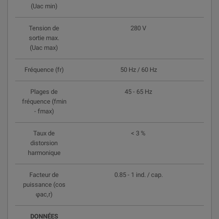
(Uac min)
Tension de
280 V
sortie max.
(Uac max)
Fréquence (fr)
50 Hz / 60 Hz
Plages de
45 - 65 Hz
fréquence (fmin
- fmax)
Taux de
< 3 %
distorsion
harmonique
Facteur de
0.85 - 1 ind. / cap.
puissance (cos
φac,r)
DONNÉES