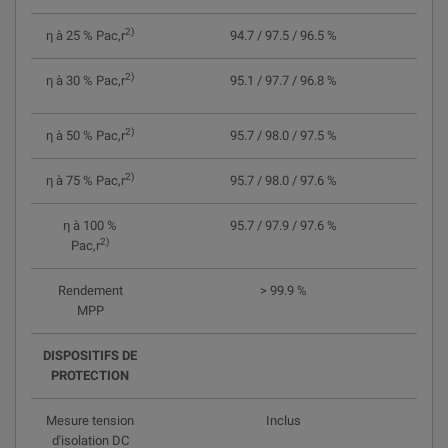
2)
η à 25 % Pac,r
94.7 / 97.5 / 96.5 %
2)
η à 30 % Pac,r
95.1 / 97.7 / 96.8 %
2)
η à 50 % Pac,r
95.7 / 98.0 / 97.5 %
2)
η à 75 % Pac,r
95.7 / 98.0 / 97.6 %
η à 100 %
95.7 / 97.9 / 97.6 %
2)
Pac,r
Rendement
> 99.9 %
MPP
DISPOSITIFS DE
PROTECTION
Mesure tension
Inclus
d'isolation DC