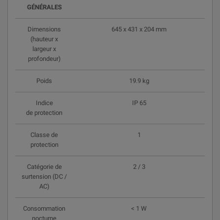
GÉNÉRALES
Dimensions
645 x 431 x 204 mm
(hauteur x
largeur x
profondeur)
Poids
19.9 kg
Indice
IP 65
de protection
Classe de
1
protection
Catégorie de
2 / 3
surtension (DC /
AC)
Consommation
< 1 W
nocturne