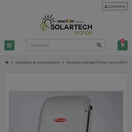
person
Connexion
0
view_headline
search
shopping_cart
chevron_right
chevron_right
Onduleurs et convertisseurs
Onduleur triphasé Fronius Symo 6kVA - 6