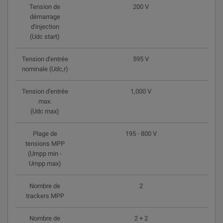
Tension de
200 V
démarrage
d'injection
(Udc start)
Tension d'entrée
595 V
nominale (Udc,r)
Tension d'entrée
1,000 V
max.
(Udc max)
Plage de
195 - 800 V
tensions MPP
(Umpp min -
Umpp max)
Nombre de
2
trackers MPP
Nombre de
2 + 2