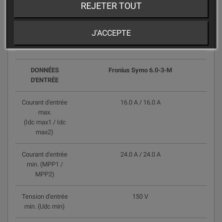
REJETER TOUT
Caractéristiques techniques
J'ACCEPTE
DONNÉES
Fronius Symo 6.0-3-M
D'ENTRÉE
Courant d'entrée
16.0 A / 16.0 A
max.
(Idc max1 / Idc
max2)
Courant d'entrée
24.0 A / 24.0 A
min. (MPP1 /
MPP2)
Tension d'entrée
150 V
min. (Udc min)