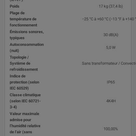
Poids
17 kg (37,4 lb)
Plage de
température de
−25 °C à +60 °C (−13 °F à +140 
fonctionnement
Émissions sonores,
30 dB(A)
typiques
Autoconsommation
5,0 W
(nuit)
Topologie /
Système de
Sans transformateur / Convect
refroidissement
Indice de
protection (selon
IP65
IEC 60529)
Classe climatique
(selon IEC 60721-
4K4H
3-4)
Valeur maximale
admise pour
l’humidité relative
100,00%
de l’air (sans