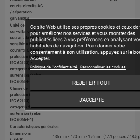
courts-circuits AC
/ séparation
galvanique
Unité de
Ce site Web utilise ses propres cookies et ceux de 
surveillance du
pour améliorer nos services et vous montrer des
courant de défaut,
publicités liées à vos préférences en analysant vo
sensible à tous les
habitudes de navigation. Pour donner votre
courants Classe de
consentement à son utilisation, appuyez sur le bo
●
protection (selon
Accepter.
IEC 62103) /
Politique de Confidentialité
Personnaliser les cookies
catégorie de
surtension (selon
IEC 60664-1)
REJETER TOUT
Classe de
protection (selon
J'ACCEPTE
IEC 62103) /
I / III
catégorie de
surtension (selon
IEC 60664-1)
Caractéristiques générales
Dimensions
435 mm / 470 mm / 176 mm (17,1 pouces / 18,5 p
(L/H/P)