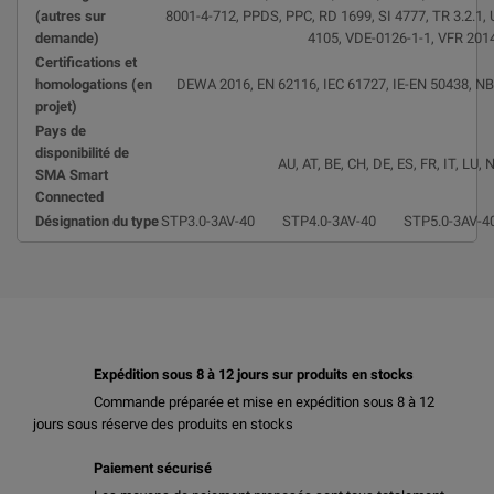
(autres sur
8001-4-712, PPDS, PPC, RD 1699, SI 4777, TR 3.2.1
demande)
4105, VDE-0126-1-1, VFR 201
Certifications et
homologations (en
DEWA 2016, EN 62116, IEC 61727, IE-EN 50438, NB
projet)
Pays de
disponibilité de
AU, AT, BE, CH, DE, ES, FR, IT, LU, 
SMA Smart
Connected
Désignation du type
STP3.0-3AV-40
STP4.0-3AV-40
STP5.0-3AV-4
Expédition sous 8 à 12 jours sur produits en stocks
Commande préparée et mise en expédition sous 8 à 12
jours sous réserve des produits en stocks
Paiement sécurisé