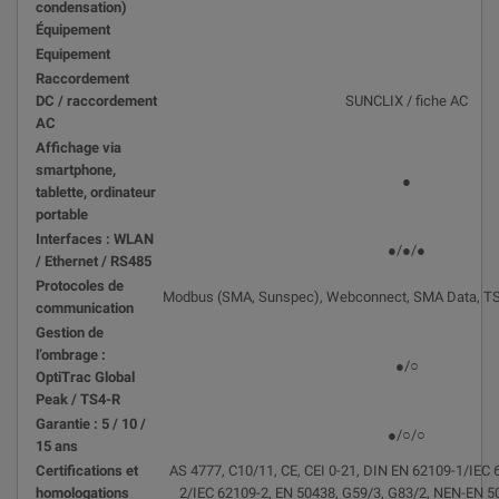
condensation)
Équipement
Equipement
Raccordement
DC / raccordement
SUNCLIX / fiche AC
AC
Affichage via
smartphone,
●
tablette, ordinateur
portable
Interfaces : WLAN
●/●/●
/ Ethernet / RS485
Protocoles de
Modbus (SMA, Sunspec), Webconnect, SMA Data, T
communication
Gestion de
l’ombrage :
●/○
OptiTrac Global
Peak / TS4-R
Garantie : 5 / 10 /
●/○/○
15 ans
Certifications et
AS 4777, C10/11, CE, CEI 0-21, DIN EN 62109-1/IEC 
homologations
2/IEC 62109-2, EN 50438, G59/3, G83/2, NEN-EN 