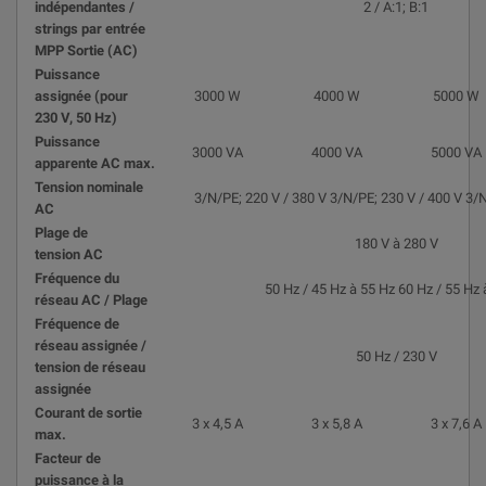
indépendantes /
2 / A:1; B:1
strings par entrée
MPP Sortie (AC)
Puissance
assignée (pour
3000 W
4000 W
5000 W
230 V, 50 Hz)
Puissance
3000 VA
4000 VA
5000 VA
apparente AC max.
Tension nominale
3/N/PE; 220 V / 380 V 3/N/PE; 230 V / 400 V 3/N
AC
Plage de
180 V à 280 V
tension AC
Fréquence du
50 Hz / 45 Hz à 55 Hz 60 Hz / 55 Hz 
réseau AC / Plage
Fréquence de
réseau assignée /
50 Hz / 230 V
tension de réseau
assignée
Courant de sortie
3 x 4,5 A
3 x 5,8 A
3 x 7,6 A
max.
Facteur de
puissance à la