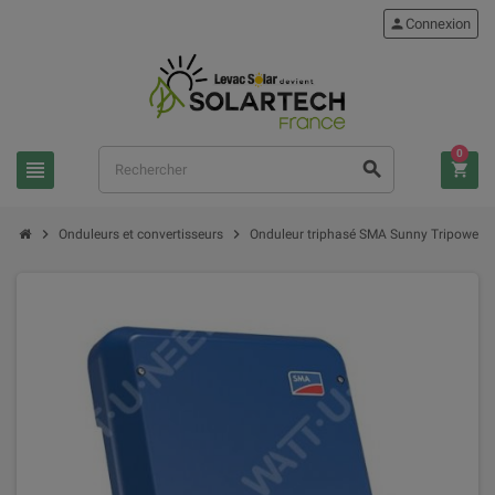
person
Connexion
0
view_headline
search
shopping_cart
chevron_right
chevron_right
Onduleurs et convertisseurs
Onduleur triphasé SMA Sunny Tripower 