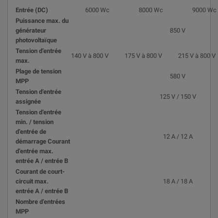
Entrée (DC)
6000 Wc
8000 Wc
9000 Wc
Puissance max. du
générateur
850 V
photovoltaïque
Tension d’entrée
140 V à 800 V
175 V à 800 V
215 V à 800 V
max.
Plage de tension
580 V
MPP
Tension d’entrée
125 V / 150 V
assignée
Tension d’entrée
min. / tension
d’entrée de
12 A / 12 A
démarrage Courant
d’entrée max.
entrée A / entrée B
Courant de court-
circuit max.
18 A / 18 A
entrée A / entrée B
Nombre d’entrées
MPP