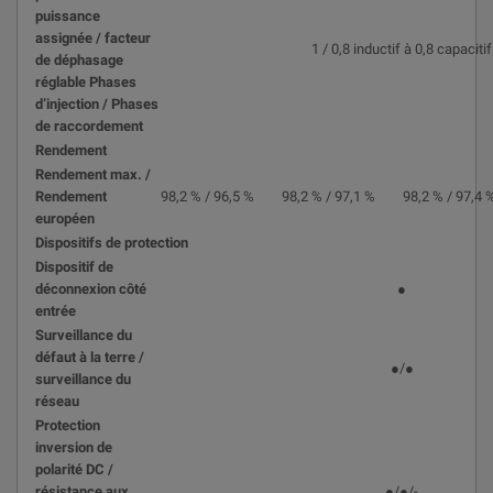
puissance
assignée / facteur
1 / 0,8 inductif à 0,8 capacitif
de déphasage
réglable Phases
d’injection / Phases
de raccordement
Rendement
Rendement max. /
Rendement
98,2 % / 96,5 %
98,2 % / 97,1 %
98,2 % / 97,4 
européen
Dispositifs de protection
Dispositif de
déconnexion côté
●
entrée
Surveillance du
défaut à la terre /
●/●
surveillance du
réseau
Protection
inversion de
polarité DC /
résistance aux
●/●/-