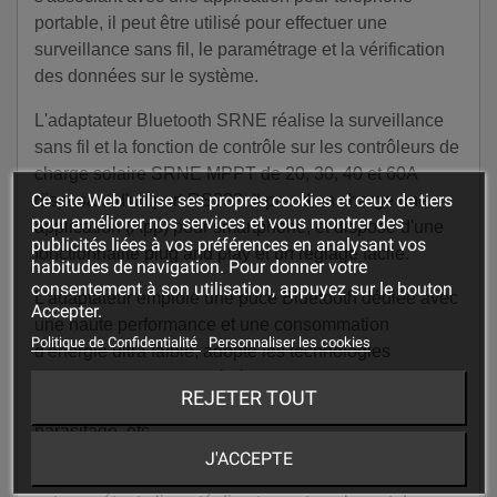
portable, il peut être utilisé pour effectuer une
surveillance sans fil, le paramétrage et la vérification
des données sur le système.
L'adaptateur Bluetooth SRNE réalise la surveillance
sans fil et la fonction de contrôle sur les contrôleurs de
charge solaire SRNE MPPT de 20, 30, 40 et 60A
Ce site Web utilise ses propres cookies et ceux de tiers
disposant d'un port RS232. Il prend en charge une
pour améliorer nos services et vous montrer des
application (App) pour smartphone, et dispose d'une
publicités liées à vos préférences en analysant vos
fonctionnalité plug and play et un réglage facile.
habitudes de navigation. Pour donner votre
consentement à son utilisation, appuyez sur le bouton
L'adaptateur emploie une puce Bluetooth dédiée avec
Accepter.
une haute performance et une consommation
Politique de Confidentialité
Personnaliser les cookies
d'énergie ultra faible, adopte les technologies
Bluetooth 4.0 et BLE, bénéficiant des avantages d'une
REJETER TOUT
communication rapide, d'une excellente capacité anti-
parasitage, etc.
J'ACCEPTE
De plus, il n' pas besoin d'une source d'alimentation