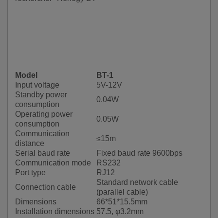
Model
BT-1
Input voltage
5V-12V
Standby power
0.04W
consumption
Operating power
0.05W
consumption
Communication
≤15m
distance
Serial baud rate
Fixed baud rate 9600bps
Communication mode
RS232
Port type
RJ12
Standard network cable
Connection cable
(parallel cable)
Dimensions
66*51*15.5mm
Installation dimensions
57.5, φ3.2mm