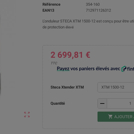
Référence
354-160
EAN13
712971126312
L'onduleur STECA XTM 1500-12 est conçu pour être utilis
de protection
élevé
2 699,81 €
TTC
Steca Xtender XTM
remove
Quantité
zoom_out_map
shopping_cart
AJOUTER 