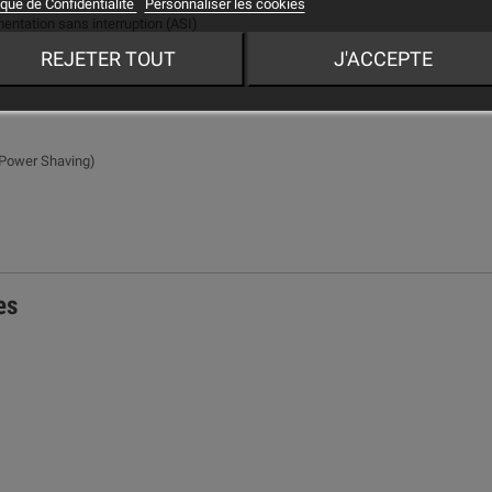
ique de Confidentialité
Personnaliser les cookies
entation sans interruption (ASI)
REJETER TOUT
J'ACCEPTE
(Power Shaving)
es