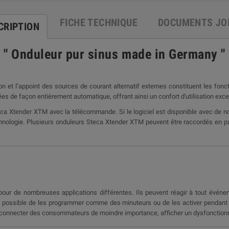
FICHE TECHNIQUE
DOCUMENTS JO
CRIPTION
" Onduleur pur sinus made in Germany "
ion et l’appoint des sources de courant alternatif externes constituent les fo
e façon entièrement automatique, offrant ainsi un confort d'utilisation excepti
ca Xtender XTM avec la télécommande. Si le logiciel est disponible avec de no
chnologie. Plusieurs onduleurs Steca Xtender XTM peuvent être raccordés en par
ur de nombreuses applications différentes. Ils peuvent réagir à tout événeme
ent possible de les programmer comme des minuteurs ou de les activer pendant un
éconnecter des consommateurs de moindre importance, afficher un dysfonctionneme