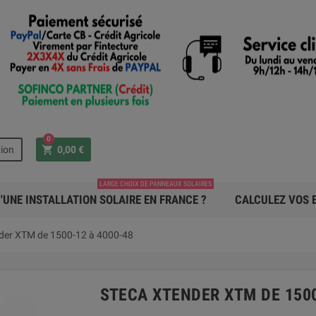
0
shopping_cart
ion
0,00 €
LARGE CHOIX DE PANNEAUX SOLAIRES
'UNE INSTALLATION SOLAIRE EN FRANCE ?
CALCULEZ VOS E
der XTM de 1500-12 à 4000-48
STECA XTENDER XTM DE 1500