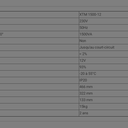
XTM 1500-12
230V
50Hz
0°
1500VA
Non
Jusqu'au court-circuit
< 2%
12V
93%
-20 à 55°C
IP20
466 mm
322 mm
133 mm
15kg
2 ans