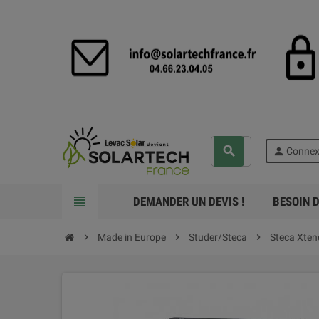
search
person
Connex
view_headline
DEMANDER UN DEVIS !
BESOIN D
chevron_right
Made in Europe
chevron_right
Studer/Steca
chevron_right
Steca Xten