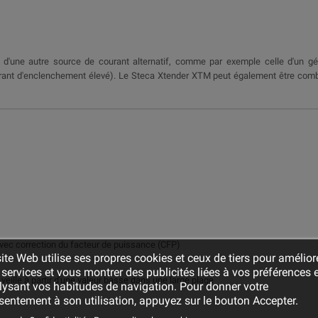
d'une autre source de courant alternatif, comme par exemple celle d'un géné
ant d'enclenchement élevé). Le Steca Xtender XTM peut également être combi
vec correction du facteur de puissance (CFP)
ite Web utilise ses propres cookies et ceux de tiers pour amélior
services et vous montrer des publicités liées à vos préférences 
eille à partir d'une valeur basse dans une large plage
lysant vos habitudes de navigation. Pour donner votre
entement à son utilisation, appuyez sur le bouton Accepter.