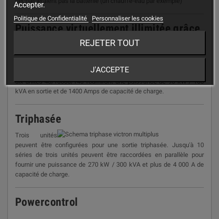
déchargeraient pas la batteriie (un chauffe-eau par exemple)
Accepter.
Politique de Confidentialité
Personnaliser les cookies
Puissance virtuellement illimitée grâce
au fonctionnement en parallèle
REJETER TOUT
J'ACCEPTE
Jusqu'à 10 Quattro peuvent être branchés en parallèle. Par exemple,
dix unités 48/10000/140 fourniront une puissance de 90 kW / 100
kVA en sortie et de 1400 Amps de capacité de charge.
Triphasée
Trois unités
peuvent être configurées pour une sortie triphasée. Jusqu'à 10
séries de trois
unités peuvent être raccordées en parallèle pour
fournir une puissance de 270 kW / 300 kVA et plus de 4 000 A
de
capacité de charge.
Powercontrol