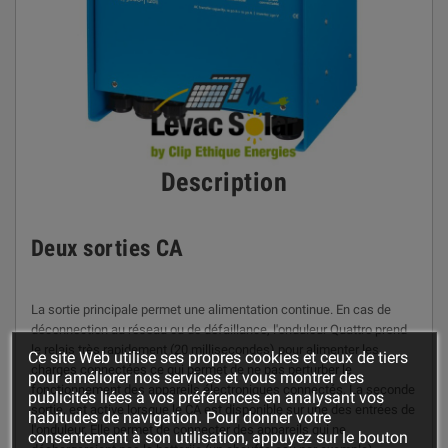
Description
Deux sorties CA
La sortie principale permet une alimentation continue. En cas de
déconnection au réseau ou de défaillance, l'onduleur Quattro prend
le relais très rapidement (20 millisecondes) pour alimenter les
Ce site Web utilise ses propres cookies et ceux de tiers
charges connectées ce qui permet de ne pas perturber le
pour améliorer nos services et vous montrer des
fonctionnement des appareils électroniques connectés. La seconde
publicités liées à vos préférences en analysant vos
sortie, est active lorsque le CA est disponible sur une des entrées de
habitudes de navigation. Pour donner votre
l'onduleur. Elle permet de connecter des appareils qui ne
consentement à son utilisation, appuyez sur le bouton