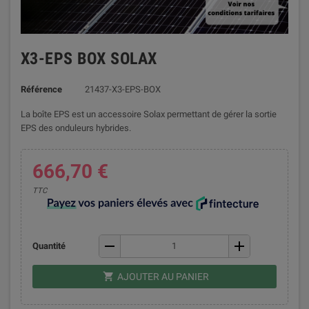
X3-EPS BOX SOLAX
Référence
21437-X3-EPS-BOX
La boîte EPS est un accessoire Solax permettant de gérer la sortie
EPS des onduleurs hybrides.
666,70 €
TTC
remove
add
Quantité
shopping_cart
AJOUTER AU PANIER