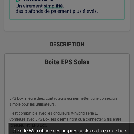
DESCRIPTION
Boite EPS Solax
EPS Box intègre deux contacteurs qui permettent une connexion
simple pour les utilisateurs.
Il est compatible avec les onduleurs X-hybrid série E.
Configuré avec EPS Box, les clients n'ont qu'à connecter 6 fils entre
l'onduleur et l'EPS Box.
Ce site Web utilise ses propres cookies et ceux de tiers
Il peut simplifier l'opération et améliorer la sécurité.