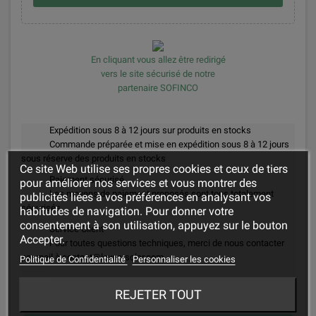
En cliquant vous allez être redirigé
vers le site sécurisé de notre
partenaire SOFINCO
Expédition sous 8 à 12 jours sur produits en stocks
Commande préparée et mise en expédition sous 8 à 12 jours
sous réserve des produits en stocks
Ce site Web utilise ses propres cookies et ceux de tiers
Paiement sécurisé
pour améliorer nos services et vous montrer des
Les moyens de paiement proposés sont tous totalement
publicités liées à vos préférences en analysant vos
sécurisés
habitudes de navigation. Pour donner votre
consentement à son utilisation, appuyez sur le bouton
Service Client
Accepter.
Pour toutes questions techniques, merci de nous contacter
par mail à contact@levac-solar.com
Politique de Confidentialité
Personnaliser les cookies
Environnement & Recyclage
REJETER TOUT