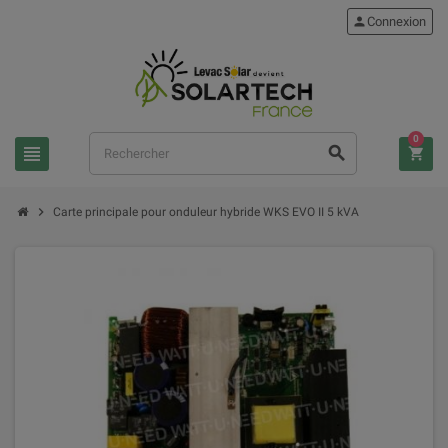
person
Connexion
0
view_headline
search
shopping_cart
chevron_right
Carte principale pour onduleur hybride WKS EVO II 5 kVA