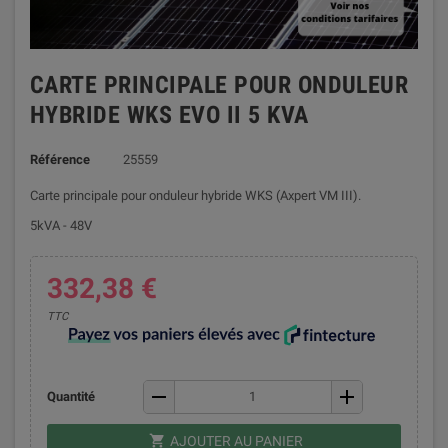
CARTE PRINCIPALE POUR ONDULEUR
HYBRIDE WKS EVO II 5 KVA
Référence
25559
Carte principale pour onduleur hybride WKS (Axpert VM III).
5kVA - 48V
332,38 €
TTC
remove
add
Quantité
shopping_cart
AJOUTER AU PANIER