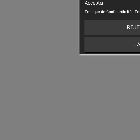
Accepter.
Politique de Confidentialité
Pe
REJE
J'