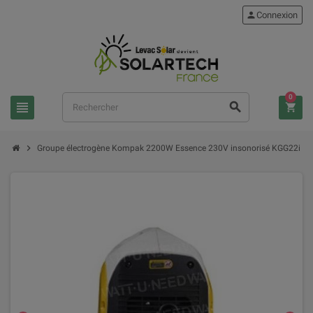
person
Connexion
0
view_headline
search
shopping_cart
chevron_right
Groupe électrogène Kompak 2200W Essence 230V insonorisé KGG22i