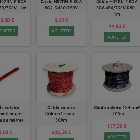
H07RN-F ECA
Câble H07RN-F ECA
Câble H07RN-F ECA
50/750V - 1m
5G2.5 450/750V
5G6 450/750V R50 -
1m
0,50 €
6,60 €
14,80 €
CHETER
ACHETER
ACHETER
le solaire
Câble solaire
Câble solaire 1X4mm²
mm2 rouge
1X4mm2 rouge -
- 100m
u au mètre)
500m
177,36 €
2,03 €
602,58 €
ACHETER