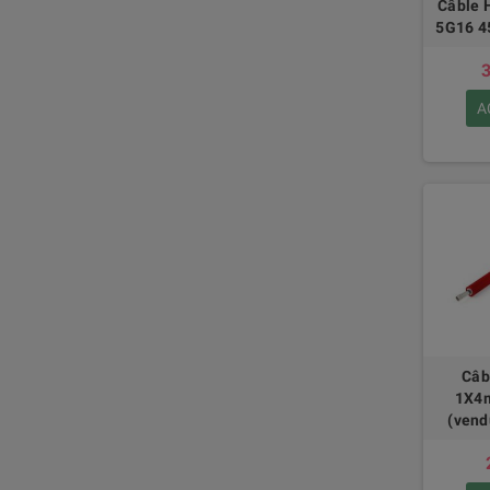
Câble 
5G16 4
3
A
Câb
1X4
(vend