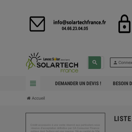
search
person
Connex
view_headline
DEMANDER UN DEVIS !
BESOIN D
Accueil
LIST