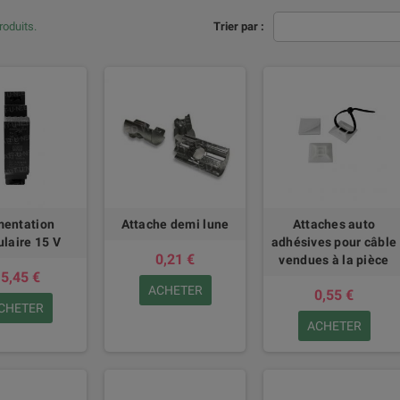
produits.
Trier par :
mentation
Attache demi lune
Attaches auto
laire 15 V
adhésives pour câble
0,21 €
vendues à la pièce
5,45 €
ACHETER
0,55 €
CHETER
ACHETER