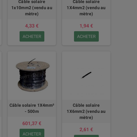
Câble solaire
Câble solaire
1x10mm2 (vendu au
1X4mm2 (vendu au
mètre)
mètre)
4,33 €
1,94 €
ACHETER
ACHETER
Câble solaire 1X4mm²
Câble solaire
- 500m
1X6mm2 (vendu au
mètre)
601,37 €
2,61 €
ACHETER