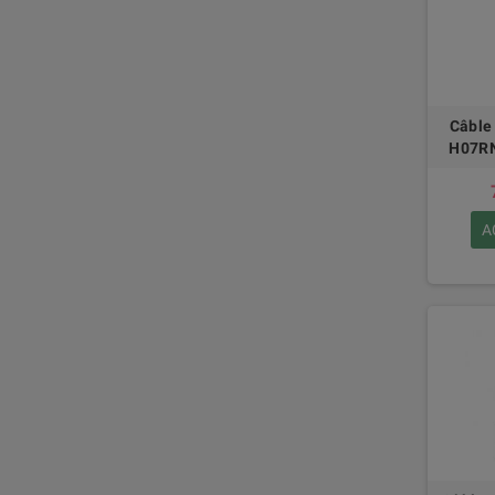
Câble
H07RN
A