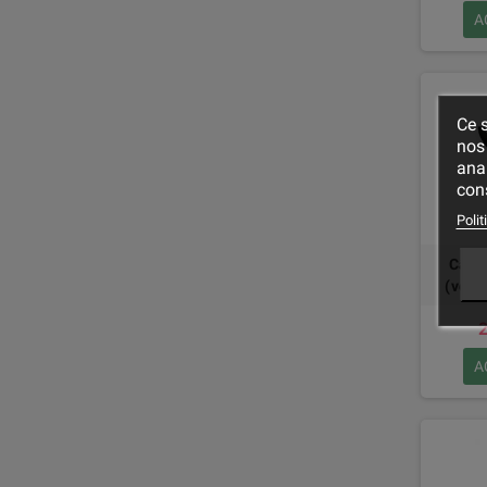
A
Ce s
nos 
ana
cons
Polit
Câbl
(vend
2
A