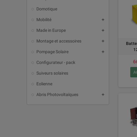
Domotique
Mobilité
add
Made in Europe
add
Montage et accessoires
add
Batte
1
Pompage Solaire
add
6
Configurateur - pack
A
Suiveurs solaires
Eolienne
Abris Photovoltaïques
add