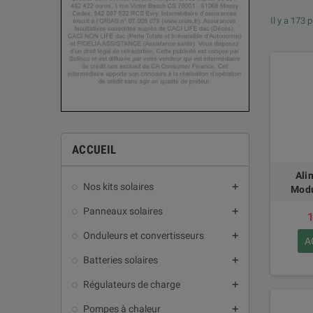
Il y a 173 
ACCUEIL
Ali
Nos kits solaires
add
Modu
Panneaux solaires
add
1
Onduleurs et convertisseurs
add
A
Batteries solaires
add
Régulateurs de charge
add
Pompes à chaleur
add