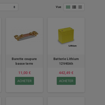
view_comfy
view_list
view_headline
Vue
Barette coupure
Batterie Lithium
basse terre
12V40Ah
11,00 €
442,49 €
ACHETER
ACHETER