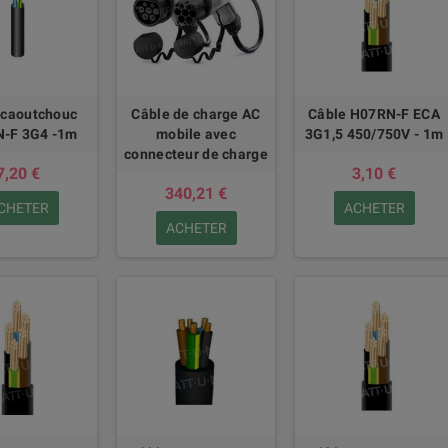
 caoutchouc
Câble de charge AC
Câble H07RN-F ECA
-F 3G4 -1m
mobile avec
3G1,5 450/750V - 1m
connecteur de charge
7,20 €
3,10 €
340,21 €
CHETER
ACHETER
ACHETER