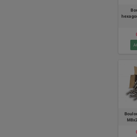
Bo
hexago
A
Boulo
M8x2