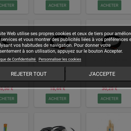
CHETER
ACHETER
ACHETER
ite Web utilise ses propres cookies et ceux de tiers pour amélior
services et vous montrer des publicités liées à vos préférences 
lysant vos habitudes de navigation. Pour donner votre
entement à son utilisation, appuyez sur le bouton Accepter.
ique de Confidentialité
Personnaliser les cookies
e 1x50mm2
Câble batterie
Câble batterie
REJETER TOUT
J'ACCEPTE
u au mètre)
2x16mm2 - 2m
2x25mm2 - 2m
6,50 €
18,44 €
30,25 €
CHETER
ACHETER
ACHETER