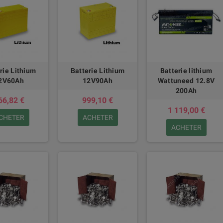
rie Lithium
Batterie Lithium
Batterie lithium
2V60Ah
12V90Ah
Wattuneed 12.8V
200Ah
66,82 €
999,10 €
1 119,00 €
CHETER
ACHETER
ACHETER