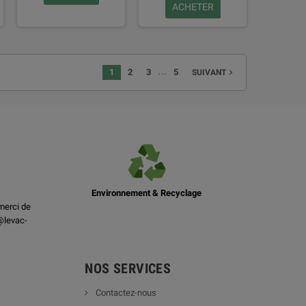
ACHETER
…
1
2
3
5
navigate_next
SUIVANT
Environnement & Recyclage
merci de
@levac-
NOS SERVICES
Contactez-nous