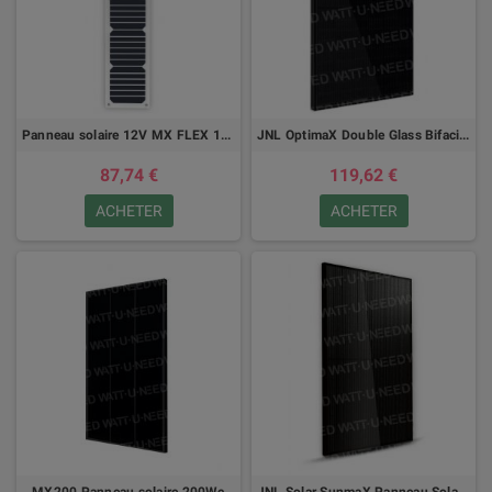
Panneau solaire 12V MX FLEX 15Wc Back Contact
JNL OptimaX Double Glass Bifaciale 435Wc N-Type Panneau solaire JLS108MFB-435
87,74 €
119,62 €
ACHETER
ACHETER