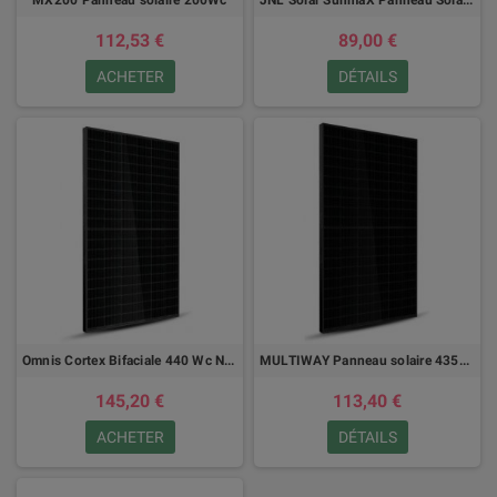
MX200 Panneau solaire 200Wc
JNL Solar SunmaX Panneau Solaire 375 Wc JLS120MFB
112,53 €
89,00 €
ACHETER
DÉTAILS
Omnis Cortex Bifaciale 440 Wc NF3 Series Panneau solaire OP440M54-NF3-BF
MULTIWAY Panneau solaire 435Wc HT54-18X
145,20 €
113,40 €
ACHETER
DÉTAILS