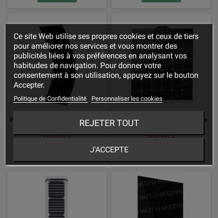
Ce site Web utilise ses propres cookies et ceux de tiers
pour améliorer nos services et vous montrer des
publicités liées à vos préférences en analysant vos
habitudes de navigation. Pour donner votre
consentement à son utilisation, appuyez sur le bouton
Accepter.
Politique de Confidentialité
Personnaliser les cookies
Panneau solaire 12V MX FLEX XTD PROTECT 50Wc Full Black
MX FLEX 140 Wc Panneau solaire
REJETER TOUT
159,94 €
309,00 €
J'ACCEPTE
DÉTAILS
ACHETER