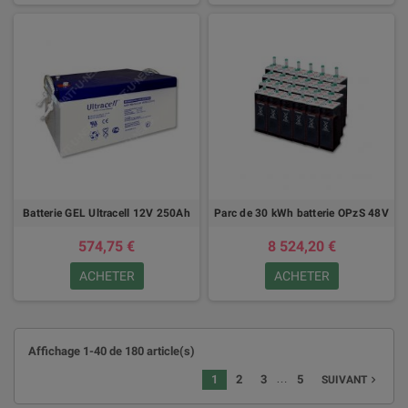
Batterie GEL Ultracell 12V 250Ah
Parc de 30 kWh batterie OPzS 48V
574,75 €
8 524,20 €
ACHETER
ACHETER
Affichage 1-40 de 180 article(s)
…
1
2
3
5
navigate_next
SUIVANT