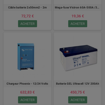
Câble batterie 2x50mm2 - 2m
Mega-fuse Victron 60A-500A /32V et 125-300A/58V
72,72 €
19,36 €
ACHETER
ACHETER
Chargeur Phoenix - 12/24 Volts
Batterie GEL Ultracell 12V 200Ah
632,83 €
450,75 €
ACHETER
ACHETER