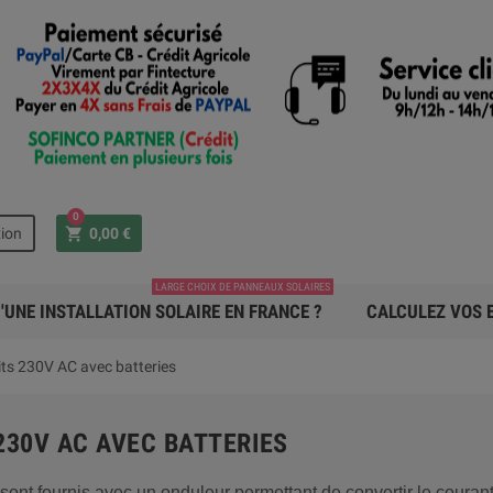
0
shopping_cart
ion
0,00 €
LARGE CHOIX DE PANNEAUX SOLAIRES
'UNE INSTALLATION SOLAIRE EN FRANCE ?
CALCULEZ VOS E
its 230V AC avec batteries
230V AC AVEC BATTERIES
 sont fournis avec un onduleur permettant de convertir le couran