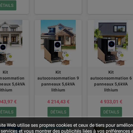
ÉTAILS
Kit
Kit
Kit
onsommation
autoconsommation 9
autoconsommation 6
neaux 5,6kVA
panneaux 5,6kVA
panneaux 5,6kVA
lithium
lithium
lithium
943,97 €
4 214,43 €
4 933,01 €
ÉTAILS
DÉTAILS
DÉTAILS
ite Web utilise ses propres cookies et ceux de tiers pour amélior
services et vous montrer des publicités liées à vos préférences 