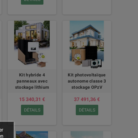
Kit hybride 4
Kit photovoltaïque
panneaux avec
autonome classe 3
stockage lithium
stockage OPzV
15 340,31 €
37 491,36 €
DÉTAILS
DÉTAILS
er
en