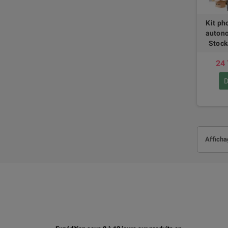
Kit ph
autono
Stock
24 
D
Afficha