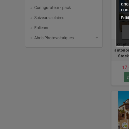
ana
Configurateur - pack
cons
Suiveurs solaires
Polit
Eolienne
Abris Photovoltaïques
add
Kit ph
autonom
Stock
17 
D