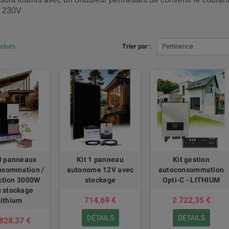
if 230V
oduits.
Trier par :
Pertinence
10 panneaux
Kit 1 panneau
Kit gestion
nsommation /
autonome 12V avec
autoconsommation
ection 3000W
stockage
Opti-C - LITHIUM
 stockage
714,69 €
2 722,35 €
ithium
DÉTAILS
DÉTAILS
828,37 €