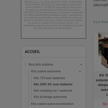
alternat
Il y a 18 pr
ACCUEIL
Nos kits solaires
remove
Kits solaire autonome
remove
Kit 
Kits 12V avec batteries
autoco
Kits 230V AC avec batteries
réinj
avec
Kits camping-car / nautisme
L
Kits éclairage autonome
16 
Kits solaire autoconsommation