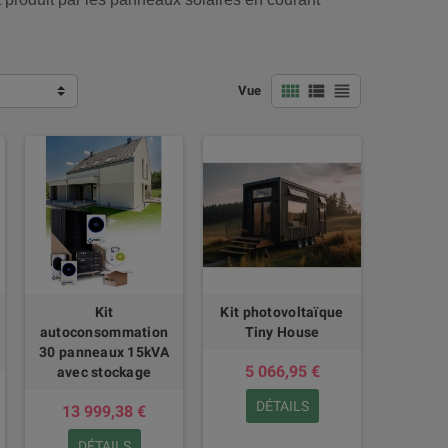
view_comfy
view_list
view_headline
Vue
Kit
Kit photovoltaïque
autoconsommation
Tiny House
30 panneaux 15kVA
5 066,95 €
avec stockage
DÉTAILS
13 999,38 €
DÉTAILS