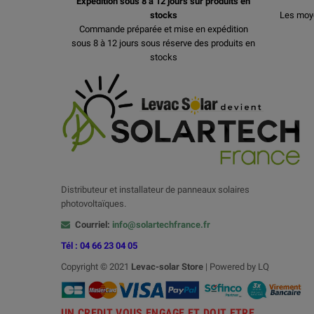
Expédition sous 8 à 12 jours sur produits en
stocks
Les moy
Commande préparée et mise en expédition
sous 8 à 12 jours sous réserve des produits en
stocks
Distributeur et installateur de panneaux solaires
photovoltaïques.
Courriel:
info@solartechfrance.fr
Tél : 04 66 23 04 05
Copyright © 2021
Levac-solar
Store
| Powered by LQ
UN CREDIT VOUS ENGAGE ET DOIT ETRE