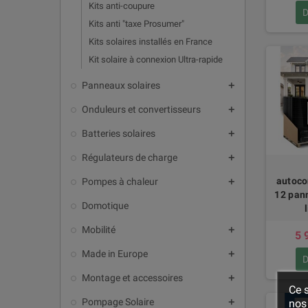
Kits anti-coupure
D
Kits anti "taxe Prosumer"
Kits solaires installés en France
Kit solaire à connexion Ultra-rapide
Panneaux solaires
add
Onduleurs et convertisseurs
add
Batteries solaires
add
Régulateurs de charge
add
autoc
Pompes à chaleur
add
12 pan
Domotique
Mobilité
add
5 
Made in Europe
add
D
Montage et accessoires
add
Ce s
Pompage Solaire
nos 
add