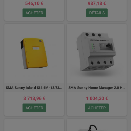
546,10 €
987,18 €
ACHETER
DÉTAILS
SMA Sunny Island SI4.4M-13/SI6.0H-13/SI8.0H-13
SMA Sunny Home Manager 2.0 HM-20
3 713,96 €
1 004,30 €
ACHETER
ACHETER