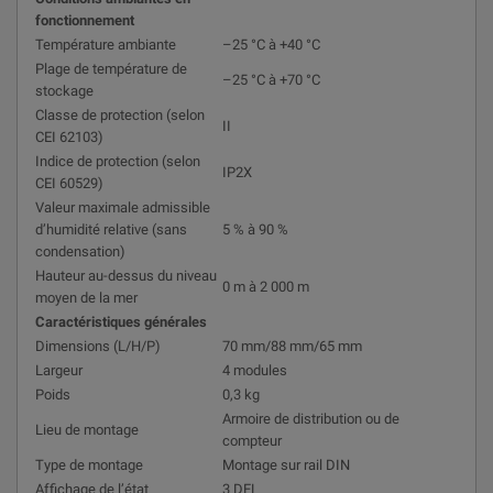
fonctionnement
Température ambiante
–25 °C à +40 °C
Plage de température de
–25 °C à +70 °C
stockage
Classe de protection (selon
II
CEI 62103)
Indice de protection (selon
IP2X
CEI 60529)
Valeur maximale admissible
d’humidité relative (sans
5 % à 90 %
condensation)
Hauteur au-dessus du niveau
0 m à 2 000 m
moyen de la mer
Caractéristiques générales
Dimensions (L/H/P)
70 mm/88 mm/65 mm
Largeur
4 modules
Poids
0,3 kg
Armoire de distribution ou de
Lieu de montage
compteur
Type de montage
Montage sur rail DIN
Affichage de l’état
3 DEL