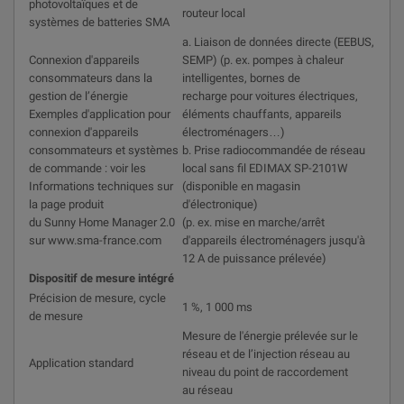
photovoltaïques et de
routeur local
systèmes de batteries SMA
a. Liaison de données directe (EEBUS,
Connexion d'appareils
SEMP) (p. ex. pompes à chaleur
consommateurs dans la
intelligentes, bornes de
gestion de l’énergie
recharge pour voitures électriques,
Exemples d'application pour
éléments chauffants, appareils
connexion d'appareils
électroménagers…)
consommateurs et systèmes
b. Prise radiocommandée de réseau
de commande : voir les
local sans fil EDIMAX SP-2101W
Informations techniques sur
(disponible en magasin
la page produit
d'électronique)
du Sunny Home Manager 2.0
(p. ex. mise en marche/arrêt
sur www.sma-france.com
d'appareils électroménagers jusqu'à
12 A de puissance prélevée)
Dispositif de mesure intégré
Précision de mesure, cycle
1 %, 1 000 ms
de mesure
Mesure de l'énergie prélevée sur le
réseau et de l’injection réseau au
Application standard
niveau du point de raccordement
au réseau