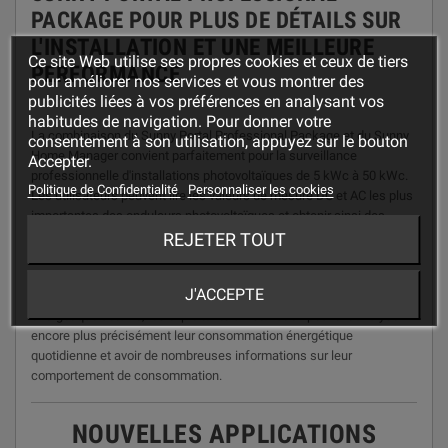
PACKAGE POUR PLUS DE DÉTAILS SUR
L'INSTALLATION ET UNE MEILLEURE
Ce site Web utilise ses propres cookies et ceux de tiers
PERFORMANCE
pour améliorer nos services et vous montrer des
publicités liées à vos préférences en analysant vos
habitudes de navigation. Pour donner votre
La combinaison du Sunny Portal Professional Package et du Sunny
consentement à son utilisation, appuyez sur le bouton
Home Manager convient parfaitement pour la surveillance
Accepter.
professionnelle d'installations photovoltaïques de 5 kWc à 50 kWc.
Politique de Confidentialité
Personnaliser les cookies
Les utilisateurs peuvent lire les valeurs de mesure DC et AC les plus
importantes des onduleurs photovoltaïques et obtenir ainsi des
informations sur la puissance et la production. Grâce au Sunny
REJETER TOUT
Portal Professional Package, les données d'installation sont
représentées avec une résolution de 5 minutes et offrent aux
J'ACCEPTE
utilisateurs des informations encore plus détaillées. Via le bilan
énergétique détaillé, les exploitants d'installation peuvent analyser
encore plus précisément leur consommation énergétique
quotidienne et avoir de nombreuses informations sur leur
comportement de consommation.
NOUVELLES APPLICATIONS