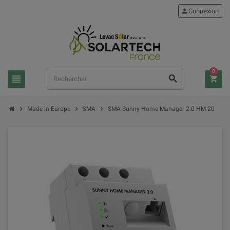
person
Connexion
0
view_headline
search
shopping_cart
chevron_right
chevron_right
chevron_right
Made in Europe
SMA
SMA Sunny Home Manager 2.0 HM-20