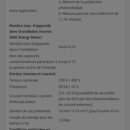
a. Mesure de la production
photovoltaïque
Autre application
b. Mesure passive (raccordement de
L1, N, réseau)
Nombre max. d’appareils
dans l'installation (hormis
SMA Energy Meter)
Nombre total d’appareils
jusqu’à 24
dans l’installation
dont des appareils
consommateurs participant à
jusqu’à 12
la gestion active de l’énergie
Entrées (tension et courant)
Tension nominale
230 V / 400 V
Fréquence
50 Hz / ±5 %
5 A / 63 A (possibilité de raccorder
Courant nominal / courant
plus de 63 A par des transformateurs
limite par phase
de courant externes)
Section de raccordement
10 mm² à 16 mm² (pour fusible 63 A)
Couple de serrage pour les
2,0 Nm
bornes à vis
Conditions ambiantes en