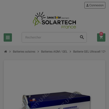
person
Connexion
0
view_headline
search
shopping_cart
chevron_right
chevron_right
chevron_right
Batteries solaires
Batteries AGM / GEL
Batterie GEL Ultracell 12V