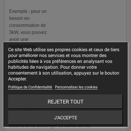
Exemple : pour un
besoin en
consommation de
3kW, vous pouvez
avoir une
configuration:
Ce site Web utilise ses propres cookies et ceux de tiers
pour améliorer nos services et vous montrer des
1 kW fournis par
publicités liées à vos préférences en analysant vos
l'énergie solaire
habitudes de navigation. Pour donner votre
2 kW fournis par les
consentement à son utilisation, appuyez sur le bouton
batteries
Accepter.
Politique de Confidentialité
Personnaliser les cookies
Cette technique de
REJETER TOUT
multi alimentation
permet de fortement
J'ACCEPTE
diminuer le parc de
batterie et de prolonger sa durée de vie.