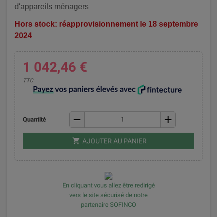
d'appareils ménagers
Hors stock:
réapprovisionnement le 18 septembre
2024
1 042,46 €
TTC
remove
add
Quantité
shopping_cart
AJOUTER AU PANIER
En cliquant vous allez être redirigé
vers le site sécurisé de notre
partenaire SOFINCO