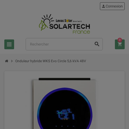
person
Connexion
0
view_headline
search
shopping_cart
chevron_right
Onduleur hybride WKS Evo Circle 5,6 kVA 48V