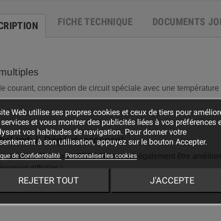
FICHE TECHNIQUE
DOCUMENTS JO
CRIPTION
multiples
 de courant, conception de circuit spéciale avec une températur
ite Web utilise ses propres cookies et ceux de tiers pour amélior
services et vous montrer des publicités liées à vos préférences 
lysant vos habitudes de navigation. Pour donner votre
tiel Induit Dégénérescence)
entement à son utilisation, appuyez sur le bouton Accepter.
ique de Confidentialité
Personnaliser les cookies
ée pendant 96 heures (85/85 %), et peut également être amélio
rement difficiles ;
REJETER TOUT
J'ACCEPTE