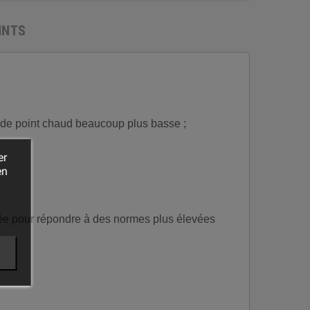
INTS
e de point chaud beaucoup plus basse ;
er
en
rée pour répondre à des normes plus élevées