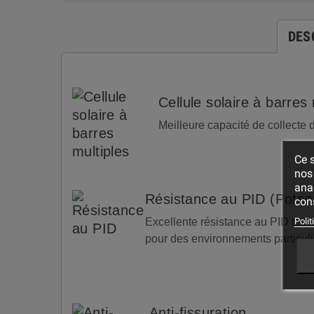
DES
Cellule solaire à barres 
Meilleure capacité de collecte
Ce s
nos 
ana
Résistance au PID (Poten
cons
Polit
Excellente résistance au PID test
pour des environnements particuliè
Anti-fissuration