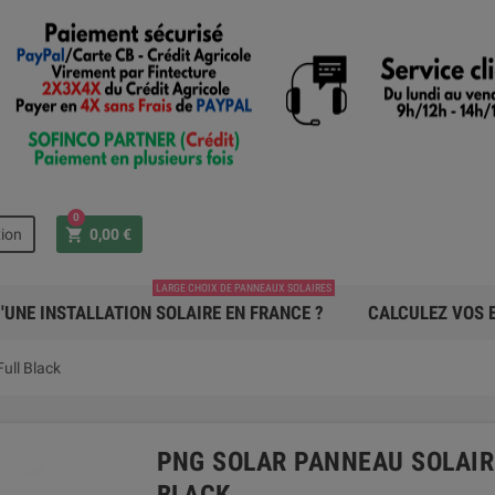
0
shopping_cart
ion
0,00 €
LARGE CHOIX DE PANNEAUX SOLAIRES
'UNE INSTALLATION SOLAIRE EN FRANCE ?
CALCULEZ VOS E
ll Black
PNG SOLAR PANNEAU SOLAIR
BLACK