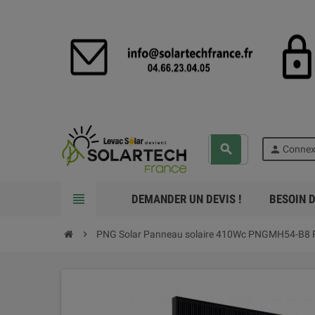
search
person
Connex
view_headline
DEMANDER UN DEVIS !
BESOIN D
chevron_right
PNG Solar Panneau solaire 410Wc PNGMH54-B8 Fu