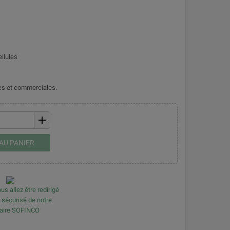
llules
les et commerciales.
add
AU PANIER
us allez être redirigé
e sécurisé de notre
naire SOFINCO