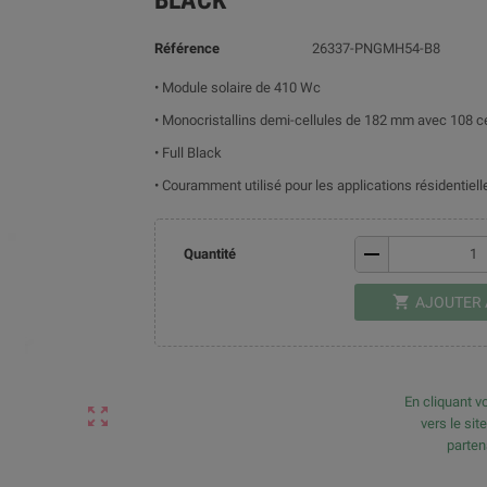
Référence
26337-PNGMH54-B8
• Module solaire de 410 Wc
• Monocristallins demi-cellules de 182 mm avec 108 ce
• Full Black
• Couramment utilisé pour les applications résidentiel
remove
Quantité
shopping_cart
AJOUTER 
En cliquant vo
zoom_out_map
vers le sit
parte