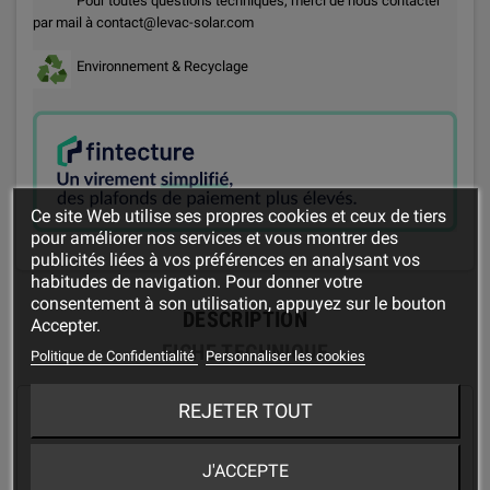
Pour toutes questions techniques, merci de nous contacter
par mail à contact@levac-solar.com
Environnement & Recyclage
Ce site Web utilise ses propres cookies et ceux de tiers
pour améliorer nos services et vous montrer des
publicités liées à vos préférences en analysant vos
habitudes de navigation. Pour donner votre
consentement à son utilisation, appuyez sur le bouton
DESCRIPTION
Accepter.
FICHE TECHNIQUE
Politique de Confidentialité
Personnaliser les cookies
REJETER TOUT
" Câble solaire 6 mm² Rouge "
Câble rouge 6 mm² solaire pour système photovoltaïque.
J'ACCEPTE
Vendu au mètre.