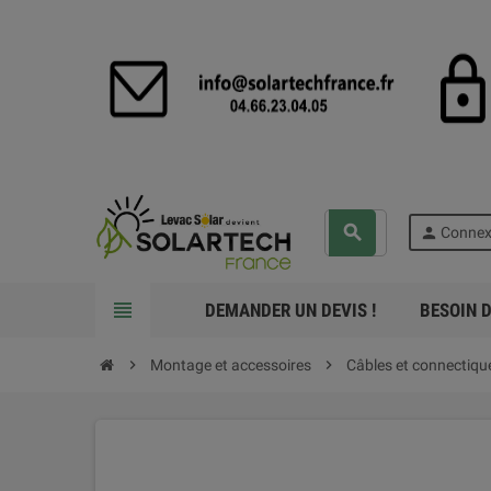
search
person
Connex
view_headline
DEMANDER UN DEVIS !
BESOIN D
chevron_right
Montage et accessoires
chevron_right
Câbles et connectiqu