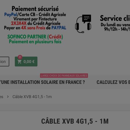
0
shopping_cart
ion
0,00 €
LARGE CHOIX DE PANNEAUX SOLAIRES
'UNE INSTALLATION SOLAIRE EN FRANCE ?
CALCULEZ VOS E
es
chevron_right
Câble XVB 4G1,5 - 1m
CÂBLE XVB 4G1,5 - 1M