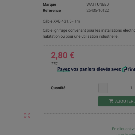
Marque
WATTUNEED
Référence
25435-10122
Câble XVB 4G1,5 - 1m
Câble ignifuge convenant pour les installations électriqu
habitation ou pour une utilisation industrielle.
2,80 €
TTC
remove
Quantité
shopping_cart
AJOUTER 
zoom_out_map
En cliquant vo
vers le sit