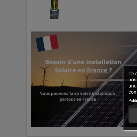
Ce s
nos 
ana
cons
Polit