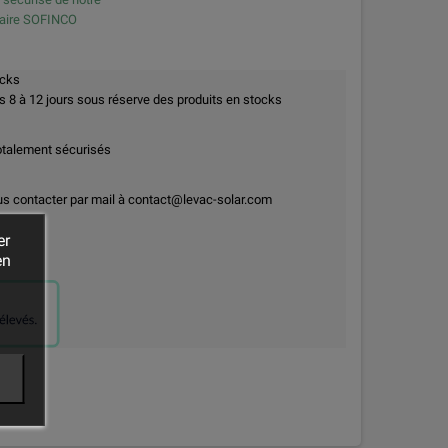
naire SOFINCO
ocks
8 à 12 jours sous réserve des produits en stocks
otalement sécurisés
us contacter par mail à contact@levac-solar.com
er
en