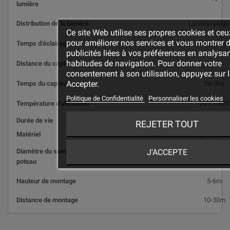
lumière
Distribution de la lumière
Lumière polar
Ce site Web utilise ses propres cookies et ceux
pour améliorer nos services et vous montrer 
Temps d'éclairage
2-3 jours
publicités liées à vos préférences en analysa
habitudes de navigation. Pour donner votre
Distance du capteur
5-10m
consentement à son utilisation, appuyez sur 
Accepter.
Temps du capteur
20-30s
Politique de Confidentialité
Personnaliser les cookies
Température d'utilisation
-20℃~60
Durée de vie
≥50000heur
REJETER TOUT
Matériel
Alliage d'alum
J'ACCEPTE
Diamètre du sommet du
60mm
poteau
Hauteur de montage
5-6m
Distance de montage
10-30m