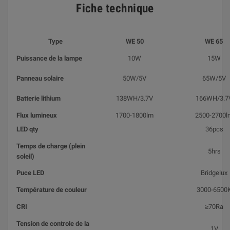
Fiche technique
Type
WE 50
WE 65
Puissance de la lampe
10W
15W
Panneau solaire
50W/5V
65W/5V
Batterie lithium
138WH/3.7V
166WH/3.7
Flux lumineux
1700-1800lm
2500-2700l
LED qty
36pcs
Temps de charge (plein
5hrs
soleil)
Puce LED
Bridgelux
Température de couleur
3000-6500
CRI
≥70Ra
Tension de controle de la
1V