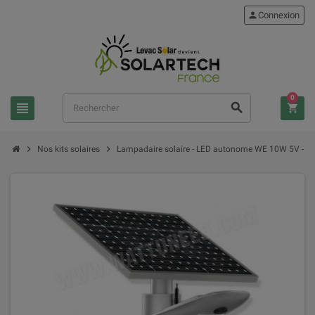
person
Connexion
0
view_headline
search
shopping_cart
chevron_right
chevron_right
Nos kits solaires
Lampadaire solaire - LED autonome WE 10W 5V - 