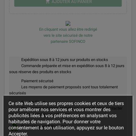
shopping_cart
AJOUTER AU PANIER
En cliquant vous allez être redirigé
vers le site sécurisé de notre
partenaire SOFINCO
Expédition sous 8 à 12 jours sur produits en stocks
Commande préparée et mise en expédition sous 8 à 12 jours
sous réserve des produits en stocks
Paiement sécurisé
Les moyens de paiement proposés sont tous totalement
sécurisés
Service Client
Ce site Web utilise ses propres cookies et ceux de tiers
Pour toutes questions techniques, merci de nous contacter
pour améliorer nos services et vous montrer des
par mail à contact@levac-solar.com
publicités liées à vos préférences en analysant vos
habitudes de navigation. Pour donner votre
Environnement & Recyclage
consentement à son utilisation, appuyez sur le bouton
Accepter.