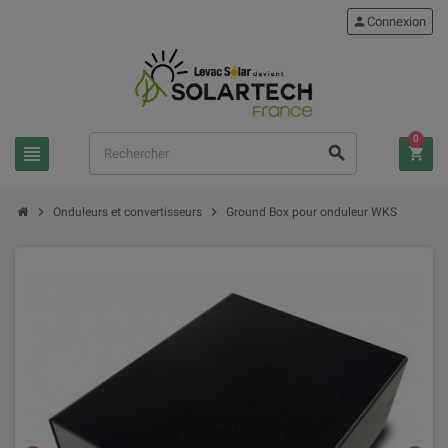
person
Connexion
0
view_headline
search
shopping_cart
chevron_right
chevron_right
Onduleurs et convertisseurs
Ground Box pour onduleur WKS