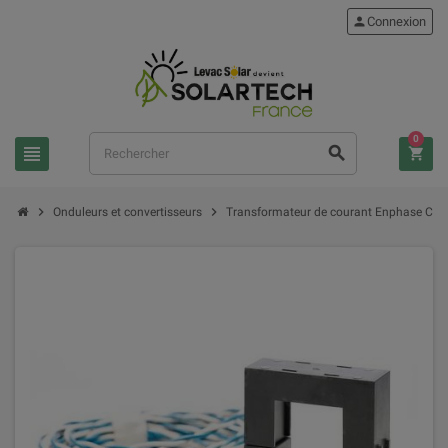
person
Connexion
0
view_headline
search
shopping_cart
chevron_right
chevron_right
Onduleurs et convertisseurs
Transformateur de courant Enphase CT's