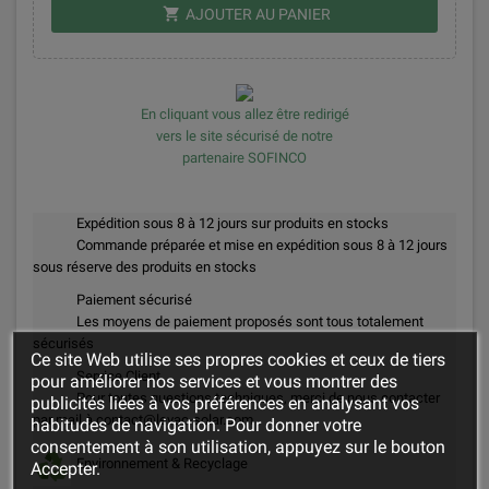
shopping_cart
AJOUTER AU PANIER
En cliquant vous allez être redirigé
vers le site sécurisé de notre
partenaire SOFINCO
Expédition sous 8 à 12 jours sur produits en stocks
Commande préparée et mise en expédition sous 8 à 12 jours
sous réserve des produits en stocks
Paiement sécurisé
Les moyens de paiement proposés sont tous totalement
sécurisés
Ce site Web utilise ses propres cookies et ceux de tiers
Service Client
pour améliorer nos services et vous montrer des
Pour toutes questions techniques, merci de nous contacter
publicités liées à vos préférences en analysant vos
par mail à contact@levac-solar.com
habitudes de navigation. Pour donner votre
consentement à son utilisation, appuyez sur le bouton
Environnement & Recyclage
Accepter.