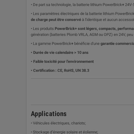
• De part sa technologie, la batterie lithium PowerBrick
+
24V-5
• Les paramètres électriques de la batterie lithium PowerBric
de charge peut être conservé
à l'identique et aucun accesso
• Les produits
PowerBrick
+
sont légers, compacts, performa
génération (batteries Plomb VRLA, AGM ou OPZ) en 24V
, peu
• La gamme PowerBrick
+
bénéficie d'une
garantie commercia
• Durée de vie calendaire > 10 ans
• Faible toxicité pour l’environnement
• Certification : CE, RoHS, UN 38.3
Applications
• Véhicules électriques, chariots;
• Stockage d’énergie solaire et éolienne;