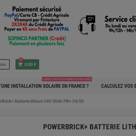
0
shopping_cart
ion
0,00 €
LARGE CHOIX DE PANNEAUX SOLAIRES
'UNE INSTALLATION SOLAIRE EN FRANCE ?
CALCULEZ VOS E
Brick+ Batterie lithium 24V 50Ah PB+ 24/50
POWERBRICK+ BATTERIE LITH