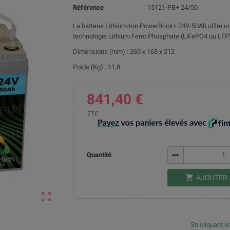
Référence
15121-PB+ 24/50
La batterie Lithium-Ion PowerBrick+ 24V-50Ah offre une 
technologie Lithium Ferro Phosphate (LiFePO4 ou LFP)
Dimensions (mm) : 260 x 168 x 212
Poids (Kg) : 11,8
841,40 €
TTC
remove
Quantité
shopping_cart
AJOUTER 
zoom_out_map
En cliquant vo