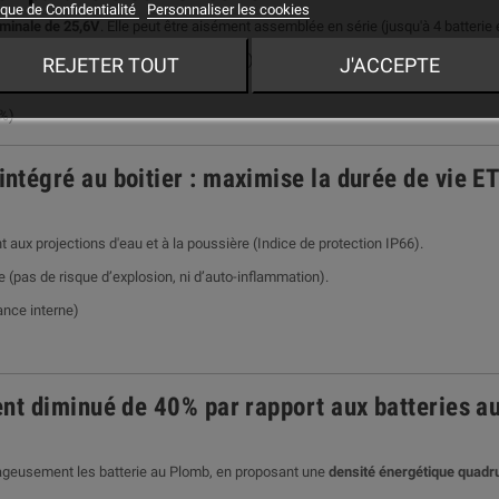
ique de Confidentialité
Personnaliser les cookies
minale de 25,6V
. Elle peut être aisément assemblée en série (jusqu'à 4 batterie e
'à 96V
(pour 4 packs assemblés en série), ce qui répond aux besoins de la quasi t
REJETER TOUT
J'ACCEPTE
 %)
égré au boitier : maximise la durée de vie ET 
nt aux projections d'eau et à la poussière (
Indice de protection IP66
).
(pas de risque d’explosion, ni d’auto-inflammation).
ance interne)
nt diminué de 40% par rapport aux batteries a
ageusement les batterie au Plomb, en proposant une
densité énergétique quadr