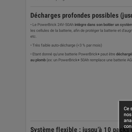
Décharges profondes possibles (jus
• Le PowerBrick 24V-50Ah
intègre dans son boitier un systè
les cellules de la batterie, afin de protéger la batterie et d
etc.
• Très faible auto-décharge (<3 % par mois)
• Etant donné qu'une batterie PowerBrick
+
paut être
déchargé
au plomb
(ex: un PowerBrick
+
50Ah remplace une batterie A
Ce s
nos 
ana
cons
Système flexible : jusqu’à 10 packs 