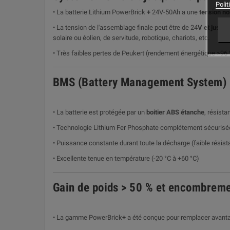
Polit
• La batterie Lithium PowerBrick
+
24V-50Ah a une
tension no
• La tension de l'assemblage finale peut être de 24
V et jusqu
solaire ou éolien, de servitude, robotique, chariots, etc.
• Très faibles pertes de Peukert (rendement énergétique >96
BMS (Battery Management System) int
• La batterie est protégée par un
boitier ABS étanche
, résista
• Technologie Lithium Fer Phosphate complétement sécurisée 
• Puissance constante durant toute la décharge (faible résist
• Excellente tenue en température (-20 °C à +60 °C)
Gain de poids > 50 % et encombreme
• La gamme PowerBrick
+
a été conçue pour remplacer avant