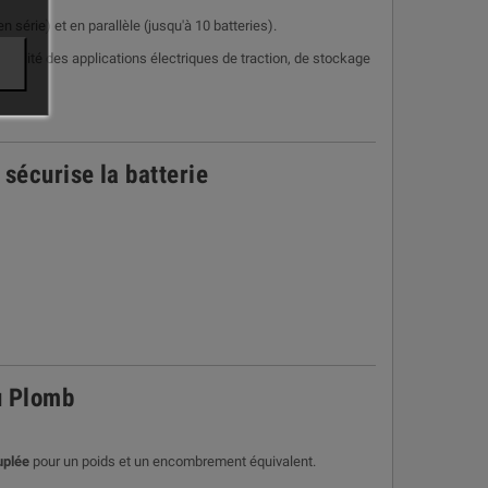
n série) et en parallèle (jusqu'à 10 batteries).
otalité des applications électriques de traction, de stockage
sécurise la batterie
u Plomb
uplée
pour un poids et un encombrement équivalent.