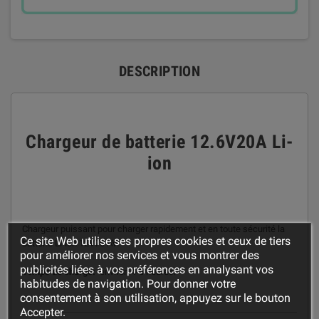
DESCRIPTION
Chargeur de batterie 12.6V20A Li-
ion
Chargeur puissant pour charger rapidement et en toute sécurité la
Ce site Web utilise ses propres cookies et ceux de tiers
batterie Li-ion 12V70 AV.
pour améliorer nos services et vous montrer des
publicités liées à vos préférences en analysant vos
Temps de charge:
environ 4-5 heures.
habitudes de navigation. Pour donner votre
consentement à son utilisation, appuyez sur le bouton
Accepter.