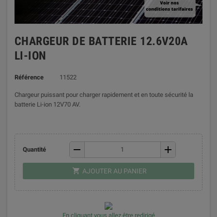
CHARGEUR DE BATTERIE 12.6V20A
LI-ION
Référence
11522
Chargeur puissant pour charger rapidement et en toute sécurité la
batterie Li-ion 12V70 AV.
remove
add
Quantité
shopping_cart
AJOUTER AU PANIER
En cliquant vous allez être redirigé