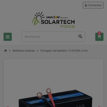
person
Connexion
0
view_headline
search
shopping_cart
chevron_right
chevron_right
Batteries solaires
Chargeur de batterie 12.6V20A Li-ion