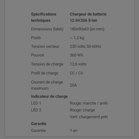
Spécifications
Chargeur de batterie
techniques
12.6V20A li-ion
Dimensions (lxlxh)
180x90x63 (en mm)
Poids
~ 1,2 kg
Tension secteur
230 volts 50-60Hz
Pouvoir
360 Wh
Tension de charge
12,6 volts
Profil de charge
CC / CV
Courant de charge
20A
maximum
Indicateur de charge
LED 1
Rouge: marche / arrêt
LED 2
Rouge: charge
Vert: chargement prêt
Garantie
Garantie
1 an