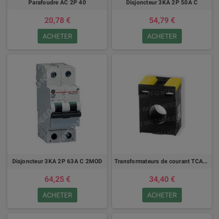
Parafoudre AC 2P 40
Disjoncteur 3KA 2P 50A C
20,78 €
54,79 €
ACHETER
ACHETER
Disjoncteur 3KA 2P 63A C 2MOD
Transformateurs de courant TCA21 200/250A / 5A
64,25 €
34,40 €
ACHETER
ACHETER