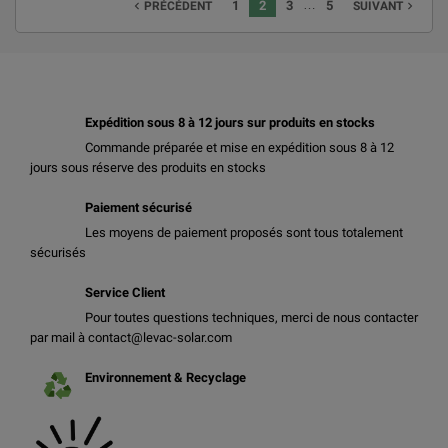
…
1
2
3
5
navigate_before
navigate_next
PRÉCÉDENT
SUIVANT
Expédition sous 8 à 12 jours sur produits en stocks
Commande préparée et mise en expédition sous 8 à 12
jours sous réserve des produits en stocks
Paiement sécurisé
Les moyens de paiement proposés sont tous totalement
sécurisés
Service Client
Pour toutes questions techniques, merci de nous contacter
par mail à contact@levac-solar.com
Environnement & Recyclage