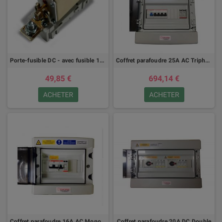
Porte-fusible DC - avec fusible 160A a 400A
Coffret parafoudre 25A AC Triphasé
49,85 €
694,14 €
ACHETER
ACHETER
Coffret parafoudre 16A AC Monophasé
Coffret parafoudre 20A DC Double