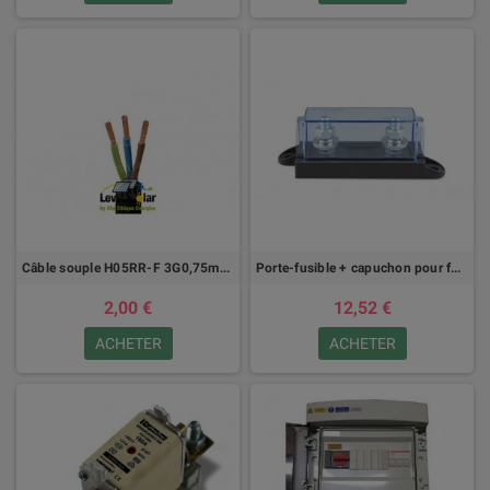
Câble souple H05RR-F 3G0,75mm² - 1m
Porte-fusible + capuchon pour fusibles Megafuse Victron
2,00 €
12,52 €
ACHETER
ACHETER