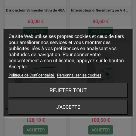
Disjoncteur Schneider tétra de 40A
Interrupteur différentiel type A 4P 40A 30ma
60,00 €
80,60 €
ACHETER
ACHETER
Ce site Web utilise ses propres cookies et ceux de tiers
pour améliorer nos services et vous montrer des
publicités liées à vos préférences en analysant vos
habitudes de navigation. Pour donner votre
consentement à son utilisation, appuyez sur le bouton
Accepter.
Politique de Confidentialité
Personnaliser les cookies
REJETER TOUT
J'ACCEPTE
Interrupteur différentiel type A 4P 63A 30ma
Interrupteur différentiel type A 2P 63A 30ma
128,10 €
100,50 €
ACHETER
ACHETER