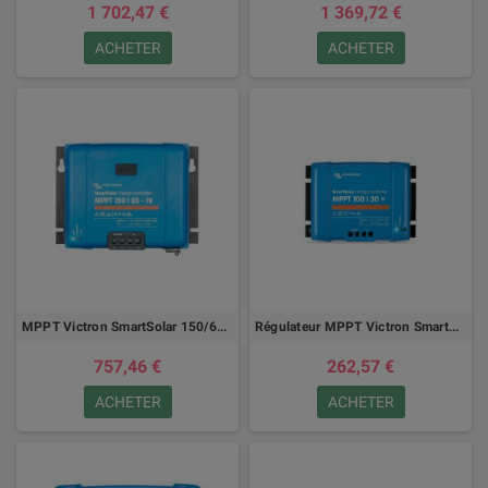
1 702,47 €
1 369,72 €
ACHETER
ACHETER
MPPT Victron SmartSolar 150/60 à 150/100 avec vis ou type MC4
Régulateur MPPT Victron SmartSolar 100/30 - 100/50 12/24V
757,46 €
262,57 €
ACHETER
ACHETER